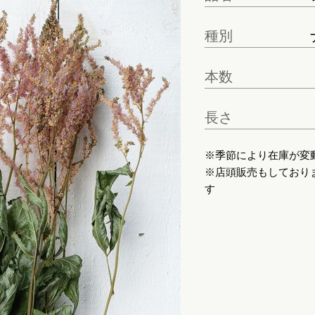
種別
本数
長さ
※季節により在庫が変
※店頭販売もしており
す