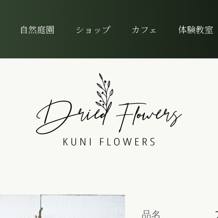
自然庭園
ショップ
カフェ
体験教室
品名