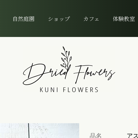
自然庭園
ショップ
カフェ
体験教室
品名
ア