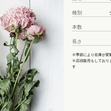
種別
本数
長さ
※季節により在庫が変
※店頭販売もしており
す