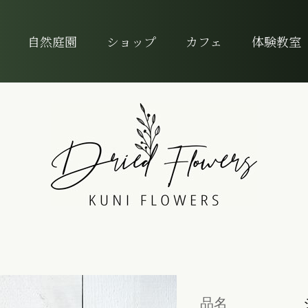
自然庭園
ショップ
カフェ
体験教室
品名