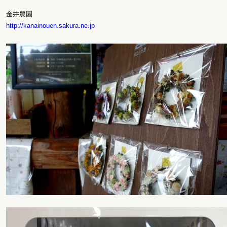
金井農園
http://kanainouen.sakura.ne.jp