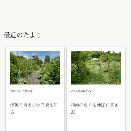
最近のたより
2026年07月23日
2026年06月27日
燻製の 香る小径で 夏を知
梅雨の雨 命を伸ばす 青き
る
庭