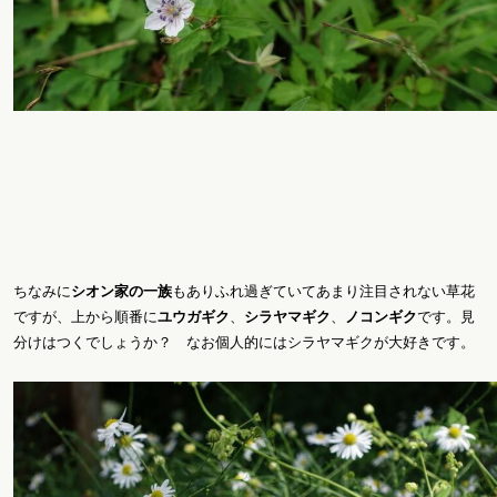
ちなみに
シオン家の一族
もありふれ過ぎていてあまり注目されない草花
ですが、上から順番に
ユウガギク
、
シラヤマギク
、
ノコンギク
です。見
分けはつくでしょうか？ なお個人的にはシラヤマギクが大好きです。