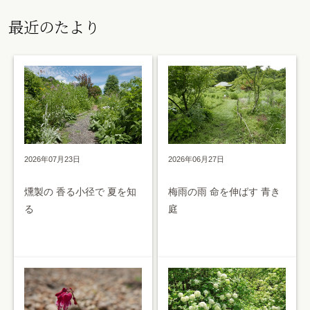
最近のたより
2026年07月23日
2026年06月27日
燻製の 香る小径で 夏を知
梅雨の雨 命を伸ばす 青き
る
庭