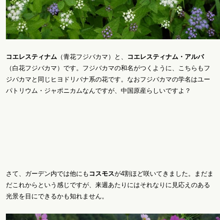
コエレスティナム
（青花フジバカマ）と、
コエレスティナム・アルバ
（白花フジバカマ）です。フジバカマの和名がつくように、こちらもフ
ジバカマと同じヒヨドリバナ系の花です。なおフジバカマの学名はユー
パトリウム・ジャポニカムなんですが、中国原産らしいですよ？
さて、ガーデン内では他にも
コスモス
が4割ほど咲いてきました。まだま
だこれからという感じですが、来週あたりにはそれなりに見応えのある
光景を目にできるかも知れません。