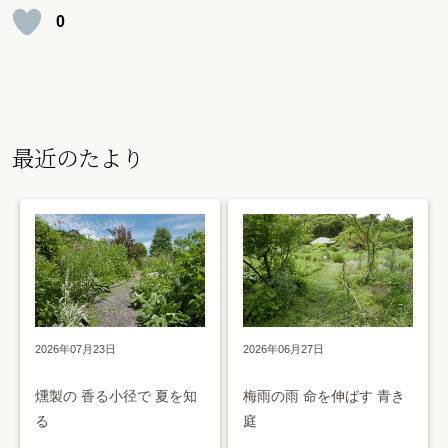
0
最近のたより
2026年07月23日
2026年06月27日
燻製の 香る小径で 夏を知
梅雨の雨 命を伸ばす 青き
る
庭