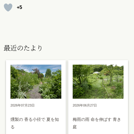
+5
最近のたより
2026年07月23日
2026年06月27日
燻製の 香る小径で 夏を知
梅雨の雨 命を伸ばす 青き
る
庭