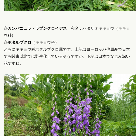
◎
カンパニュラ・ラプンクロイデス
和名：ハタザオキキョウ（キキョ
ウ科）
◎
ホタルブクロ
（キキョウ科）
ともにキキョウ科ホタルブクロ属です。上記はヨーロッパ他原産で日本
でも関東以北では野生化しているそうですが、下記は日本でなじみ深い
花ですね。