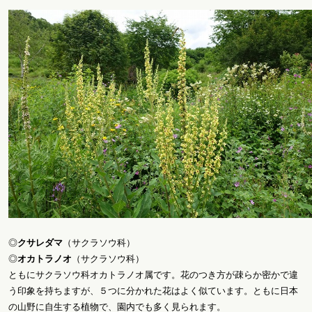
◎
クサレダマ
（サクラソウ科）
◎
オカトラノオ
（サクラソウ科）
ともにサクラソウ科オカトラノオ属です。花のつき方が疎らか密かで違
う印象を持ちますが、５つに分かれた花はよく似ています。ともに日本
の山野に自生する植物で、園内でも多く見られます。