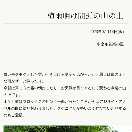
梅雨明け間近の山の上
2023年07月14日(金)
中之条花楽の里
白いモクモクとした雲がわき上げる夏空が広がったかと思えば嵐のよう
な雨がザーと降ったり、
今朝は真っ白の霧の朝だったり、お天気が目まぐるしく変わる今週の山
の上です。
１ケ月前はフロックスのピンク一面だったところが今は
アジサイ・アナ
ベル
の白に塗り替わりました。タケニグサが勢いよく伸びていたりする
のもご愛嬌。