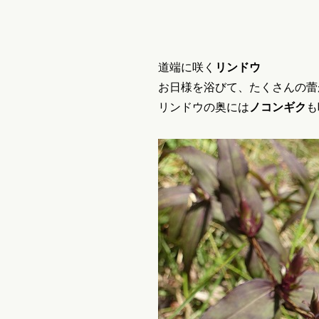
道端に咲く
リンドウ
お日様を浴びて、たくさんの蕾
リンドウの奥には
ノコンギク
も