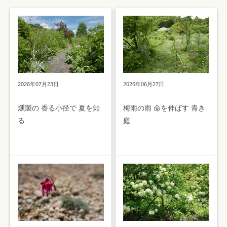
2026年07月23日
2026年06月27日
燻製の 香る小径で 夏を知
梅雨の雨 命を伸ばす 青き
る
庭