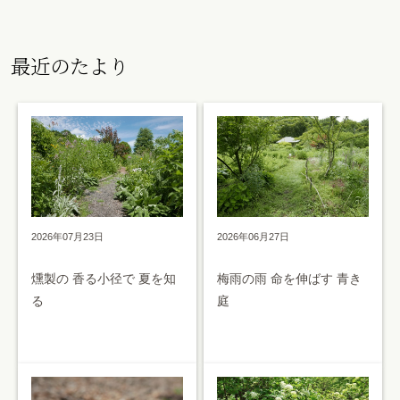
最近のたより
2026年07月23日
2026年06月27日
燻製の 香る小径で 夏を知
梅雨の雨 命を伸ばす 青き
る
庭