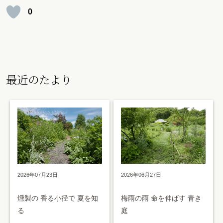
0
最近のたより
2026年07月23日
2026年06月27日
燻製の 香る小径で 夏を知
梅雨の雨 命を伸ばす 青き
る
庭