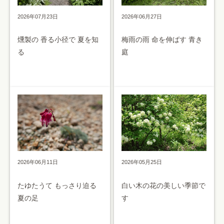
2026年07月23日
2026年06月27日
燻製の 香る小径で 夏を知
梅雨の雨 命を伸ばす 青き
る
庭
2026年05月25日
2026年06月11日
白い木の花の美しい季節で
たゆたうて もっさり迫る
す
夏の足