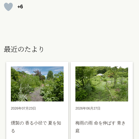
+6
最近のたより
2026年07月23日
2026年06月27日
燻製の 香る小径で 夏を知
梅雨の雨 命を伸ばす 青き
る
庭