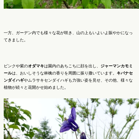
一方、ガーデン内でも様々な花が咲き、山の上もいよいよ賑やかになっ
てきました。
ピンクや紫の
オダマキ
は園内のあちこちに顔を出し、
ジャーマンカモミ
ール
は、おいしそうな林檎の香りを周囲に振り撒いています。
キバナセ
ンダイハギ
やムラサキセンダイハギも力強い姿を見せ、その他、様々な
植物が続々と花開かせ始めました。