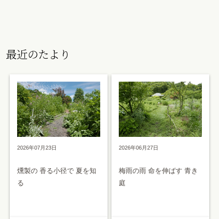
最近のたより
2026年07月23日
2026年06月27日
燻製の 香る小径で 夏を知
梅雨の雨 命を伸ばす 青き
る
庭