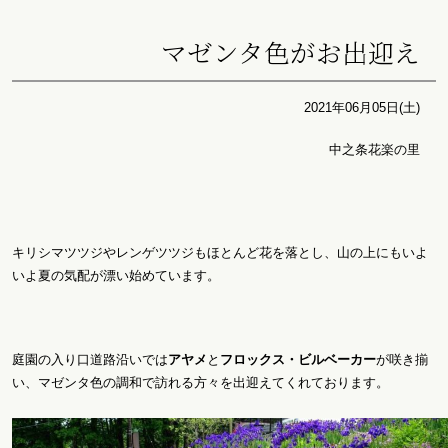
マゼンタ色がお出迎え
2021年06月05日(土)
中之条花楽の里
キリシマツツジやレンゲツツジもほとんど花を落とし、山の上にもいよ
いよ夏の気配が漂い始めています。
庭園の入り口道路沿いでは
アヤメ
と
フロックス・ビルベーカー
が咲き揃
い、マゼンタ色の調和で訪れる方々を出迎えてくれております。